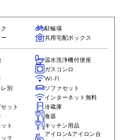
ック
駐輪場
ター
共用宅配ボックス
機
温水洗浄機付便座
ガスコンロ
ー
WI-FI
イレ別
ソファセット
インターネット無料
グセット
冷蔵庫
ジ
食器
セット
キッチン用品
アイロン&アイロン台
ラック