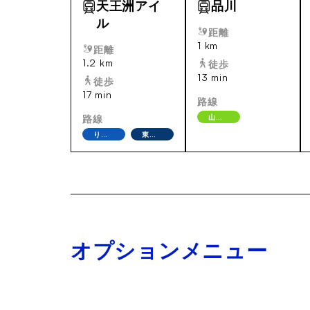
天王洲アイ
品川
ル
距離
1 km
距離
1.2 km
徒歩
13 min
徒歩
17 min
路線
路線
山手線
りんかい
東京モノレール
オプションメニュー