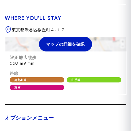
WHERE YOU’LL STAY
東京都渋谷区桜丘町４-１７
マップの詳細を確認
渋谷
距離
徒歩
550 m
9 min
路線
副都心線
山手線
東横
オプションメニュー