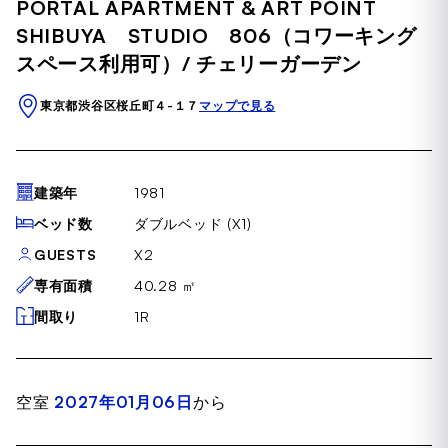
PORTAL APARTMENT & ART POINT
of
18
SHIBUYA STUDIO 806（コワーキング
スペース利用可）/ チェリーガーデン
東京都渋谷区桜丘町４-１７
マップで見る
建築年
1981
ベッド数
ダブルベッド (X1)
GUESTS
X2
専有面積
40.28 ㎡
間取り
1R
空室
2027年01月06日
から