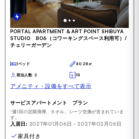
Item
PORTAL APARTMENT & ART POINT SHIBUYA
1
STUDIO 806（コワーキングスペース利用可）/
of
チェリーガーデン
18
1ベッド
40.28㎡
宿泊人数: 2
1R
アメニティ・設備をすべて表示
サービスアパートメント プラン
*週1回の定期清掃、タオル、シーツ交換が含まれていま
す。
入居日:
2027年01月06日 - 2027年02月06日
家具付き