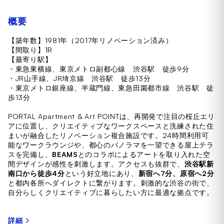
概要
【築年数】1981年（2017年リノベーション済み）
【間取り】1R
【最寄り駅】
・東急東横線、東京メトロ副都心線 渋谷駅 徒歩9分
・JR山手線、JR埼京線 渋谷駅 徒歩13分
・東京メトロ銀座線、半蔵門線、東急田園都市線 渋谷駅 徒
歩13分
PORTAL Apartment & Art POINTは、再開発で注目の桜丘エリ
アに位置し、クリエイティブなワークスペースと洗練された住
まいが融合したリノベーション複合施設です。24時間利用可
能なワークラウンジや、都心のパノラマを一望できる屋上テラ
スを完備し、
BEAMS
とのコラボによるアートを取り入れた空
間デザインが感性を刺激します。アクセスも抜群で、
渋谷駅新
南口から徒歩4分
という好立地にあり、
新宿へ7分、原宿へ2分
と都内各所へダイレクトに繋がります。刺激的な渋谷の街で、
自分らしくクリエイティブに暮らしたい方に最適な拠点です。
詳細