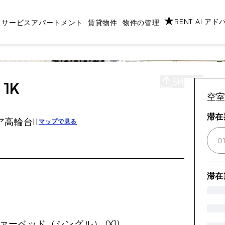
RENT AI ア
サービスアパートメント
賃貸物件
物件の管理
SHARE
S
1K
空
滞在
高輪台II
マップで見る
0
滞在
ファーベッド（シングル） (X1)