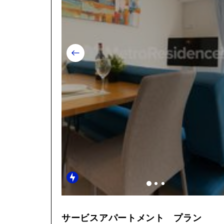
Item
1
サービスアパートメント プラン
of