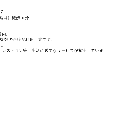
0分
高輪口）徒歩16分
圏内。
、 複数の路線が利用可能です。
す。
、レストラン等、生活に必要なサービスが充実していま
。