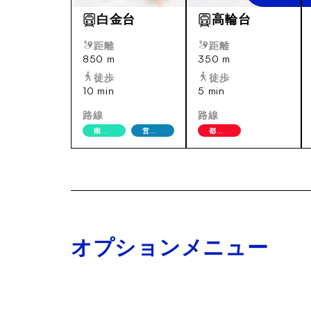
白金台
高輪台
距離
距離
850 m
350 m
徒歩
徒歩
10 min
5 min
路線
路線
南北線
営地下鉄三田線
都営地下鉄浅草
オプションメニュー