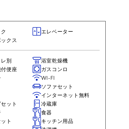
ック
エレベーター
ボックス
イレ別
浴室乾燥機
機付便座
ガスコンロ
ー
WI-FI
ソファセット
インターネット無料
グセット
冷蔵庫
ジ
食器
セット
キッチン用品