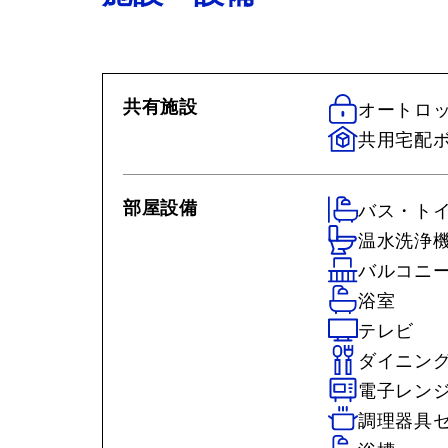
共有施設
オートロ
共用宅配
部屋設備
バス・ト
温水洗浄
バルコニ
浴室
テレビ
ダイニン
電子レン
調理器具