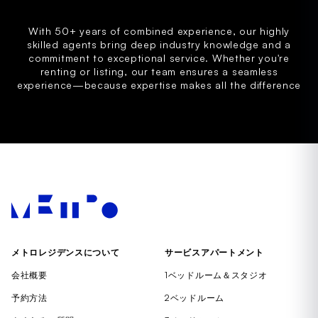
With 50+ years of combined experience, our highly
skilled agents bring deep industry knowledge and a
commitment to exceptional service. Whether you're
renting or listing, our team ensures a seamless
experience—because expertise makes all the difference
メトロレジデンスについて
サービスアパートメント
会社概要
1ベッドルーム＆スタジオ
予約方法
2ベッドルーム