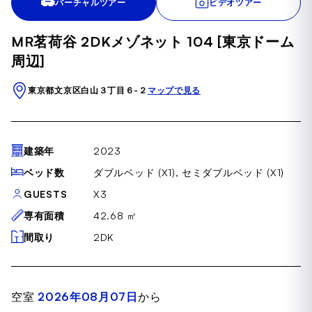
バーチャルツアー
ビデオツアー
of
37
MR茗荷谷 2DKメゾネット 104 [東京ドーム
周辺]
東京都文京区白山３丁目６-２
マップで見る
建築年
2023
ベッド数
ダブルベッド (X1), セミダブルベッド (X1)
GUESTS
X3
専有面積
42.68 ㎡
間取り
2DK
空室
2026年08月07日
から