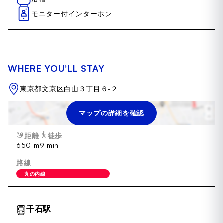
モニター付インターホン
WHERE YOU’LL STAY
東京都文京区白山３丁目６-２
マップの詳細を確認
茗荷谷駅
距離
徒歩
650 m
9 min
路線
丸の内線
千石駅