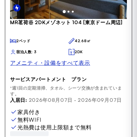
Item
MR茗荷谷 2DKメゾネット 104 [東京ドーム周辺]
1
of
37
2ベッド
42.68㎡
宿泊人数: 3
2DK
アメニティ・設備をすべて表示
サービスアパートメント プラン
*週1回の定期清掃、タオル、シーツ交換が含まれていま
す。
入居日:
2026年08月07日 - 2026年09月07日
家具付き
無料WIFI
光熱費は使用上限額まで無料