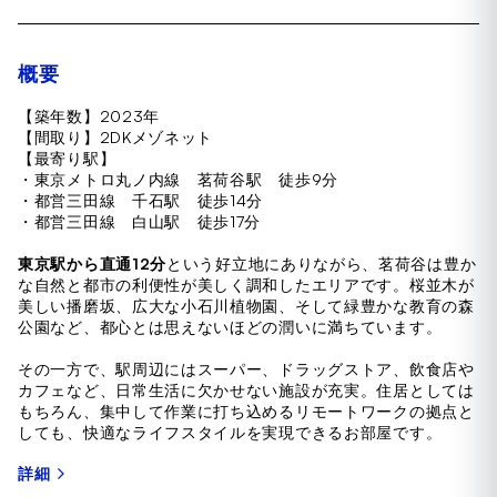
概要
【築年数】2023年
【間取り】2DKメゾネット
【最寄り駅】
・東京メトロ丸ノ内線 茗荷谷駅 徒歩9分
・都営三田線 千石駅 徒歩14分
・都営三田線 白山駅 徒歩17分
東京駅から直通12分
という好立地にありながら、茗荷谷は豊か
な自然と都市の利便性が美しく調和したエリアです。桜並木が
美しい播磨坂、広大な小石川植物園、そして緑豊かな教育の森
公園など、都心とは思えないほどの潤いに満ちています。
その一方で、駅周辺にはスーパー、ドラッグストア、飲食店や
カフェなど、日常生活に欠かせない施設が充実。住居としては
もちろん、集中して作業に打ち込めるリモートワークの拠点と
しても、快適なライフスタイルを実現できるお部屋です。
詳細