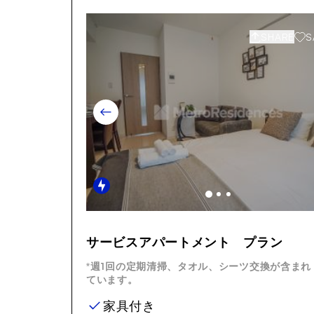
SHARE
S
Item
1
サービスアパートメント プラン
of
14
*週1回の定期清掃、タオル、シーツ交換が含まれ
ています。
家具付き