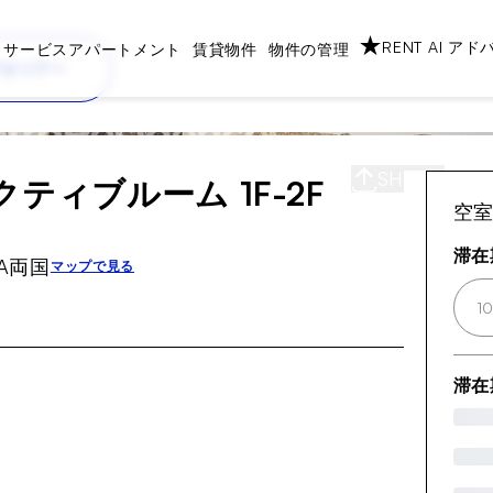
RENT AI ア
サービスアパートメント
賃貸物件
物件の管理
デオツアー
SHARE
S
ティブルーム 1F-2F
空
滞在
A両国
マップで見る
1
滞在