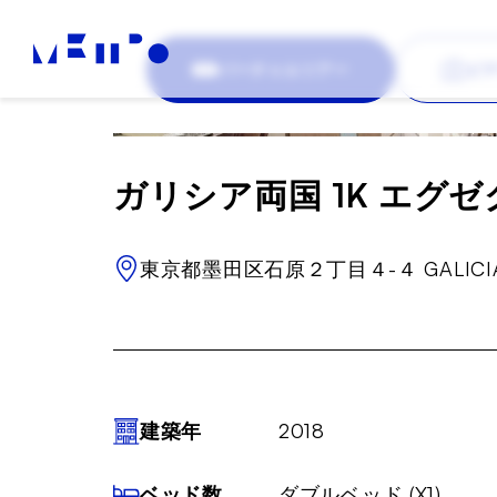
バーチャルツアー
ビ
ガリシア両国 1K エグゼク
東京都墨田区石原２丁目４-４ GALICI
建築年
2018
ベッド数
ダブルベッド (X1)