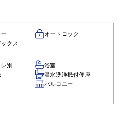
ター
オートロック
ボックス
イレ別
浴室
機
温水洗浄機付便座
ロ
バルコニー