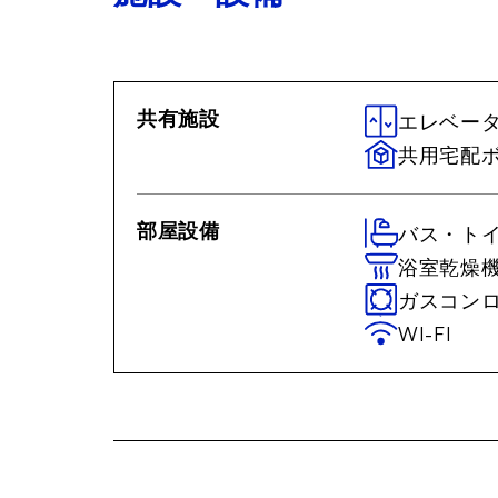
共有施設
エレベー
共用宅配
部屋設備
バス・ト
浴室乾燥
ガスコン
WI-FI