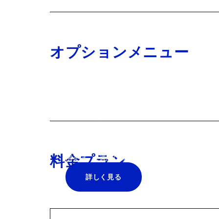
オプションメニュー
清掃サービス、空港送迎、プリンタ
利で快適な暮らしに、ぜひ取り入れ
か。
料金プラン
例えば、2週間に1回のプロの清掃サービスが¥25
詳しく見る