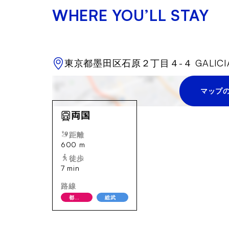
WHERE YOU’LL STAY
東京都墨田区石原２丁目４-４ GALICI
マップ
両国
距離
600 m
徒歩
7 min
路線
都営大江戸線
総武