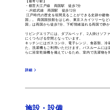
【最寄り駅】
・都営大江戸線 両国駅 徒歩7分
・JR総武線 両国駅 徒歩12分
江戸時代の歴史を垣間見ることができる史跡や建物
国」。 両国国技館をはじめ、東京スカイツリーな
国」は両国から徒歩7分、下町情緒溢れる両国で静
リビングエリアには、ダブルベッド、2人掛けソフ
にくつろげる空間となっています。
キッチンにはガスコンロ、電子レンジ、食器類、冷
た、洗濯機もご利用いただけます。バスルームには
らに浴室乾燥機を備えているため、室内で洗濯物を
詳細
施設・設備