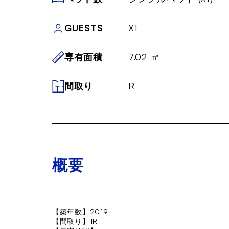
GUESTS
X1
専有面積
7.02 ㎡
間取り
R
概要
【築年数】2019
【間取り】1R