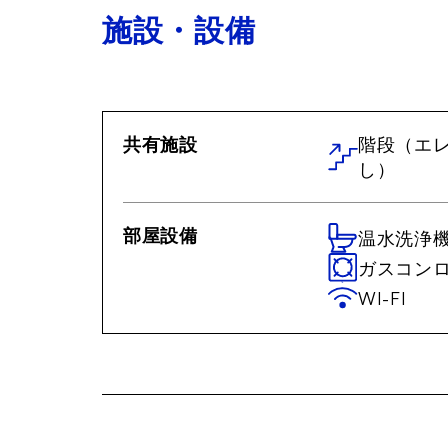
施設・設備
共有施設
階段（エ
し）
部屋設備
温水洗浄
ガスコン
WI-FI