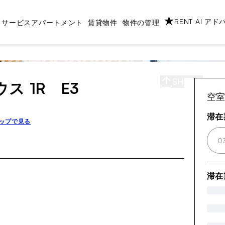
RENT AI ア
サービスアパートメント
賃貸物件
物件の管理
SHARE
S
ス 1R E3
空
滞在
ップで見る
0
滞在