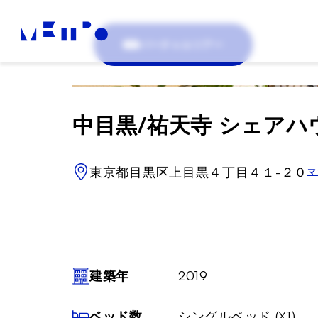
バーチャルツアー
中目黒/祐天寺 シェアハウ
東京都目黒区上目黒４丁目４１-２０
マ
建築年
2019
ベッド数
シングルベッド (X1)