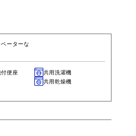
レベーターな
機付便座
共用洗濯機
ロ
共用乾燥機