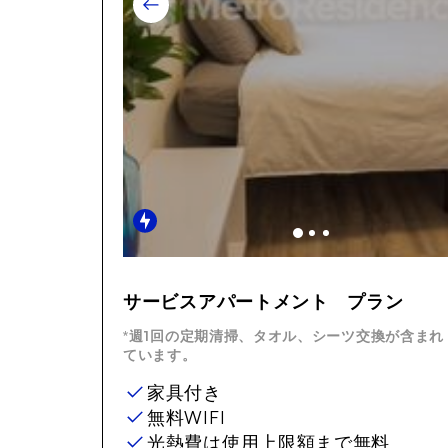
Item
1
サービスアパートメント プラン
of
24
*週1回の定期清掃、タオル、シーツ交換が含まれ
ています。
家具付き
無料WIFI
光熱費は使用上限額まで無料