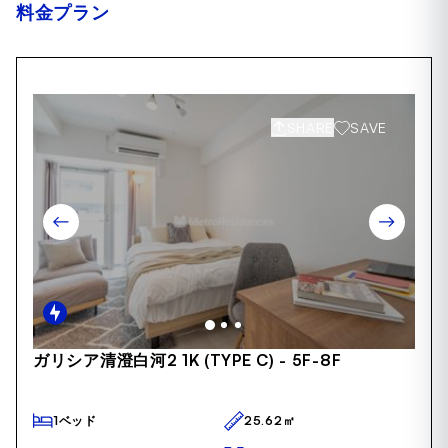
料金プラン
SHARE
SAVE
Item
ガリシア清澄白河2 1K (TYPE C) - 5F-8F
1
of
24
1ベッド
25.62㎡