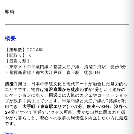
即時
概要
【築年数】2024年
【間取り】1K
【最寄り駅】
・東京メトロ半蔵門線 / 都営大江戸線 清澄白河駅 徒歩5分
・都営新宿線 / 都営大江戸線 森下駅 徒歩11分
清澄白河
は、日本の伝統文化と現代アートが融合した魅力的な
エリアです。物件は
清澄庭園から徒歩わずか1分
という絶好の
ロケーションにあり、周辺には人気のカフェやコーヒーショッ
プが数多く集まっています。半蔵門線と大江戸線の2路線が利
用でき、
大手町（東京駅エリア）へ7分、銀座へ10分、渋谷へ
24分
とすべて直通でアクセス可能。豊かな自然に囲まれた穏
やかな暮らしと、都心への抜群の利便性を両立したい方に最適
です。