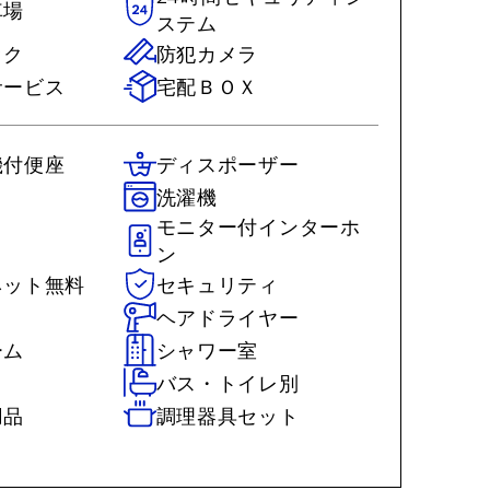
車場
ステム
ック
防犯カメラ
サービス
宅配ＢＯＸ
機付便座
ディスポーザー
洗濯機
モニター付インターホ
ン
ネット無料
セキュリティ
ヘアドライヤー
ーム
シャワー室
バス・トイレ別
用品
調理器具セット