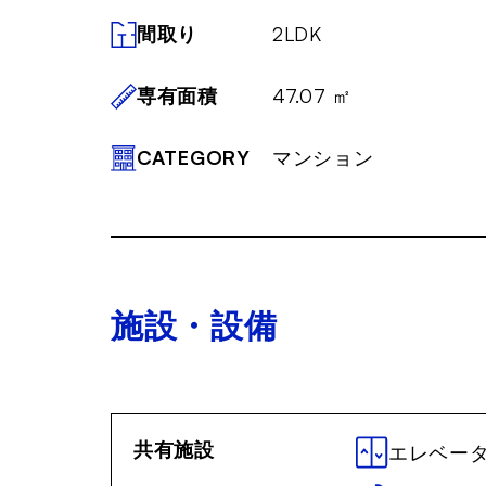
間取り
2LDK
専有面積
47.07 ㎡
CATEGORY
マンション
施設・設備
共有施設
エレベー