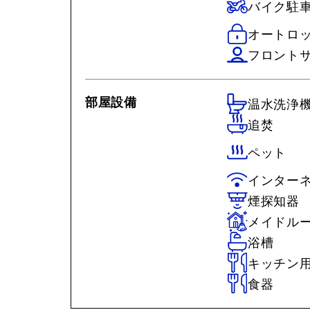
バイク駐
オートロ
フロント
部屋設備
温水洗浄
追焚
ペット
インター
煙探知器
メイドル
浴槽
キッチン
食器