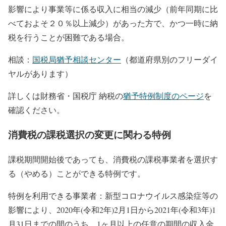
影響により事業等に係る収⼊に相当の減少（前年同期に⽐
べておよそ２０％以上減少）があった⽅で、かつ⼀時に納
税を⾏うことが困難である場合。
相談：
国税局猶予相談センター
（都道府県別のフリーダイ
ヤルがあります）
詳しくは財務省・国税庁 納税の
猶予特例制度のページ
を
確認ください。
消費税の課税選択の変更に関わる特例
課税期間開始後であっても、消費税の課税事業者を選択す
る（やめる）ことができる特例です。
特例を利用できる事業者：新型コロナウイルス感染症等の
影響により、2020年(令和2年)2月1日から2021年(令和3年)1
月31日までの間のうち、1ヶ月以上の任意の期間の収入金