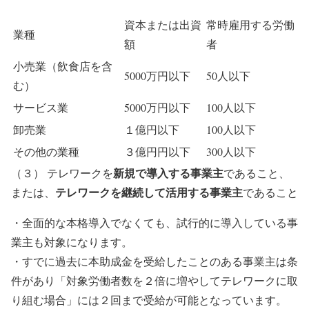
資本または出資
常時雇用する労働
業種
額
者
小売業（飲食店を含
5000万円以下
50人以下
む）
サービス業
5000万円以下
100人以下
卸売業
１億円以下
100人以下
その他の業種
３億円円以下
300人以下
新規で導入する事業主
（３） テレワークを
であること、
テレワークを継続して活用する事業主
または、
であること
・全面的な本格導入でなくても、試行的に導入している事
業主も対象になります。
・すでに過去に本助成金を受給したことのある事業主は条
件があり「対象労働者数を２倍に増やしてテレワークに取
り組む場合」には２回まで受給が可能となっています。