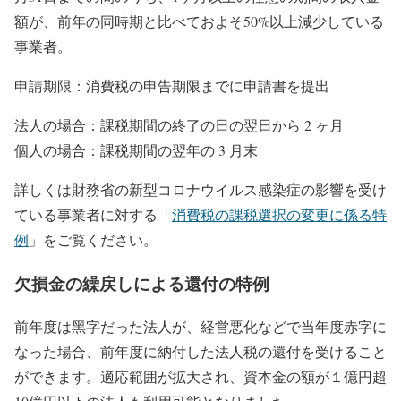
額が、前年の同時期と比べておよそ50%以上減少している
事業者。
申請期限：消費税の申告期限までに申請書を提出
法人の場合：課税期間の終了の日の翌日から 2 ヶ月
個人の場合：課税期間の翌年の 3 月末
詳しくは財務省の新型コロナウイルス感染症の影響を受け
ている事業者に対する「
消費税の課税選択の変更に係る特
例
」をご覧ください。
欠損金の繰戻しによる還付の特例
前年度は⿊字だった法⼈が、経営悪化などで当年度⾚字に
なった場合、前年度に納付した法⼈税の還付を受けること
ができます。適応範囲が拡大され、資本金の額が１億円超