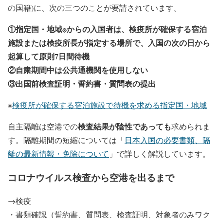
の国籍)に、次の三つのことが要請されています。
①指定国・地域※からの入国者は、検疫所が確保する宿泊
施設または検疫所長が指定する場所で、入国の次の日から
起算して原則7日間待機
②自粛期間中は公共通機関を使用しない
③出国前検査証明・誓約書・質問表の提出
※
検疫所が確保する宿泊施設で待機を求める指定国・地域
検査結果が陰性であっても
自主隔離は空港での
求められま
す。隔離期間の短縮については「
日本入国の必要書類、隔
離の最新情報・免除について
」で詳しく解説しています。
コロナウイルス検査から空港を出るまで
→検疫
・書類確認（誓約書、質問表、検査証明、対象者のみワク