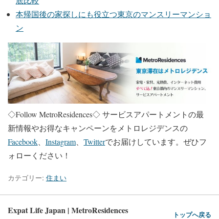
底比較
本帰国後の家探しにも役立つ東京のマンスリーマンショ
ン
◇Follow MetroResidences◇
サービスアパートメントの最
新情報やお得なキャンペーンをメトロレジデンスの
Facebook
、
Instagram
、
Twitter
でお届けしています。ぜひフ
ォローください！
カテゴリー:
住まい
Expat Life Japan | MetroResidences
トップへ戻る