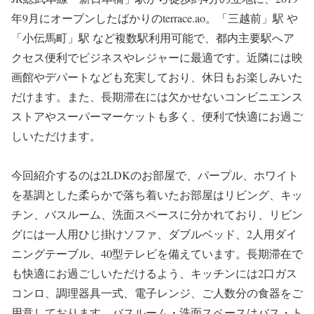
年9月にオープンしたばかりのterrace.ao。「三越前」駅 や
「小伝馬町」駅 など複数駅利用可能で、都内主要駅へア
クセス便利でビジネスやレジャーに最適です。近隣には映
画館やデパートなども充実しており、休日もお楽しみいた
だけます。また、長期滞在には欠かせないコンビニエンス
ストアやスーパーマーケットも多く、便利で快適にお過ご
しいただけます。
今回紹介するのは2LDKのお部屋で、パープル、ホワイト
を基調とした柔らかで落ち着いたお部屋はリビング、キッ
チン、バスルーム、洗面スペースに分かれており、リビン
グには一人用ひじ掛けソファ、ダブルベッド、2人用ダイ
ニングテーブル、40型テレビを備えています。長期滞在で
も快適にお過ごしいただけるよう、キッチンには2口ガス
コンロ、調理器具一式、電子レンジ、ご人数分の食器をご
用意しております。バスルーム・洗面スペースはバス・ト